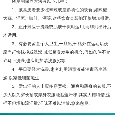
腋臭的保养方法有以下几种：
1、腋臭患者要少吃辛辣或是影响性的饮食,如辣椒、
大蒜、洋葱、咖啡、酒等,这些饮食会影响汗腺增加排泄.
2、止汗剂应于洗澡或肌肤干爽时运用,而非到出汗后
才运用.
3、有必要留意个人卫生,一旦出汗,格外在运动后便
应当赶快抹掉或洗澡,减低腋臭发生的机会.假如条件不允
许马上洗澡,也应勤加清洗腋劣等.
4、平日要经常洗澡,患者利用消毒液或消毒药皂洗
澡,以减低细菌滋生.
5、爱出汗的人士应多穿宽松、通爽和薄身的衣服.不
少人以为穿长袖或厚身衣服能遮盖汗味,其实大错特错,这
样不但增加流汗量,汗味还难以消散,愈来愈臭.